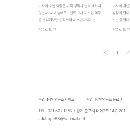
보기 때문이다. 구체적인 삶의 문제를 학생
있도록 한다.
교사의 수업 역량은 교직 경력과 늘 비례하지
교사의 개인
스스로 해결할 수 있는 힘을 심어주는 것이
에 나올 확
않는다. 교사 생애주기별로 교사의 수업 역량
성장의 길이 
필요하다. 학생 주도성 교..
유발을 하려고
을 분석해보면 입직부터 4-5년차까지는 급
지는 동일해
성장을 한다. 이 시기는 교사가 이론적인 지
여정은 교사마
2026. 5. 17.
2026. 5. 17
식은 있으나 실천적 경험이 부족하고 새로운
가 높은 교
교직 환경에 적응하는 시기라고 할 수 있다.
구한다. 교
시행착오의 과정을 통해 수업 역량이 신장된
고, 교사와 
1
2
다. 이 시기는 각자도생(各自圖生)도 잘하지
질서 세우기
만, 좋은 멘토교사를 만나 수업멘토링이나 수
을 잘한다. 
업컨설팅을 받을 수 있으면 좋은 교수습관을
하지 못하면
익히는데 큰 도움이 된다. 4년차 전후로 해서
높은 학생들과
자기만의 수업루틴이 정착되면 수업을 안정
대한 기대 
적으로 운영할 수 있는 역량이 생긴다. 5년차
도 자기 수업
부터 10년차 시기는 완만한 성장 곡선을 그
채운 수업을 
수업디자인연구소 사이트
수업디자인연구소 블로그
린다. 1-4년차에 비해 수업 성장 그래프 각도
있고, 불안
는 꺾이지만, 수업을 안정적으로 운영하면서
있다.그러므
TEL. 031.502.1359 / 경기 군포시 대야2로 147, 201
생활지도나 행정 업무..
벽주의 함정에
eduhope88@hanmail.net