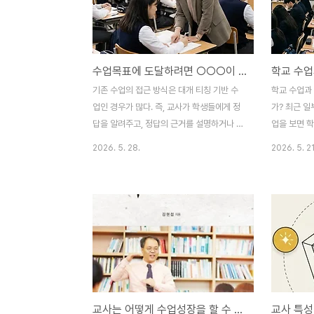
러 가지 고민들을 또래 교사들과 나눌 기회가
적인 계기가
거의 없어요.” 신규 교사들의 고민신규 교사
학생 흥미 
의 고민들을 유형별로 정리해보면 수업 기술
학습 몰입도
문제, 학생들의 생활교육 문제, 학부모 상담
미없는 것을
수업목표에 도달하려면 ○○○이 필요하다?!
문제, 교직 생활 적응 문제 등으로 구분할 수
어 학습주제
있다.먼저 신규 교사들의 수업 특성을 살펴보
찾을 때 가능
기존 수업의 접근 방식은 대개 티칭 기반 수
학교 수업과
면, 구조화된 수업으로 운영하고, 인공지능
흥미 중심 수
업인 경우가 많다. 즉, 교사가 학생들에게 정
가? 최근 일
및 디지털 도구들을 잘 활용하는 경우..
서 학습 주제
답을 알려주고, 정답의 근거를 설명하거나 정
업을 보면 학
답을 익히기 위한 학습 활동으로 진행한다.
하는 경우가 
2026. 5. 28.
2026. 5. 21
많은 지식과 정보를 학생들에게 전달하기 위
사 중심, 지
해 효율적인 접근을 시도한다. 이러한 연역적
수업 방법 
수업설계 방식의 문제점은 학생 주도성을 기
명법으로 수
르는 데 한계가 있다는 것이다. 만약 학생들
간에 유머나
이 정답을 알려고 하지 않거나 학습의지가 낮
기법을 활용
으면 배움이 일어나기 힘들 수 있다. 특히 불
하려고 노력
확실하고, 예측하기 힘들고, 복잡한 현실 속
실 확인용 닫
에서 고정된 정답으로 다양한 문제를 해결하
습내용을 체
기 힘들다. 미래교육 담론에서 학생주도성을
치도록 하거
교사는 어떻게 수업성장을 할 수 있을까?
교사 특성
강조하는 이유는 변혁적 역량이 중요하다고
칸 채우기 