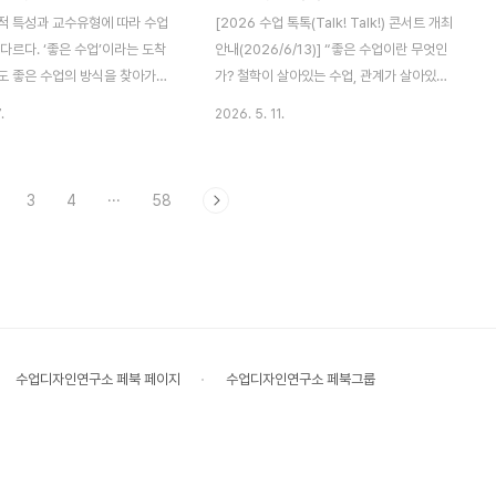
 그리고 해당 부분이 시험 문제
트 수업으로 운영하면 좋다. 부모가 직접 수
적 특성과 교수유형에 따라 수업
[2026 수업 톡톡(Talk! Talk!) 콘서트 개최
률이 높다는 것을 말하면서 동기
업에 참여할 수 있도록 유도하면 좋다. 그래
다르다. ‘좋은 수업’이라는 도착
안내(2026/6/13)] “좋은 수업이란 무엇인
 한다. 예..
서 부모가 단순한 구경..
도 좋은 수업의 방식을 찾아가는
가? 철학이 살아있는 수업, 관계가 살아있는
다 다를 수 있다. 생존의 욕구
수업, 재미있고 풍성한 수업, 구조화되고 안
.
2026. 5. 11.
사는 구조화되고 안정된 수업을 추
정된 수업, 창의적이고 유연한 수업, 수업목
사가 학생들에 대한 기대수준이 높
표에 도달하기 위한 직관적인 수업... 수업성
학생과의 경계선의 높이도 높다.
장을 꿈꾸는 교사들을 위한 수업 나눔의 공간
3
4
···
58
를 잘하고, 세밀한 점검과 피드백
을 마련했습니다.” 1. 일시 : 2026.6.13.(토)
하지만 계획한 대로 수업을 진행
9시반-16시2. 장소 : 서울 영림중학교 (대림
 스트레스를 받고, 자유의 욕구가
역 4번 출구 부근) 3. 주제 “좋은 수업, 성장
 충돌할 수 있다. 자기 수업에
하는 교사” 4. 강사 : 김현섭(수업디자인연구
수준이 높기에 수업을 잘 운영했어
소 소장) 외 다수 강사진 5. 대상 : 수업에 관
만족도가 높지 않을 수 있다. 꽉
심있는 초중고 교사 및 관심자(선착순 120
하나, 수업의 여백이 부족할 수
명) 6. 주최 : 수업디자인연구소
수업디자인연구소 페북 페이지
수업디자인연구소 페북그룹
을 부추겨서 학생들을 통제할 수
http://www.soupjump.org7. 신청..
로 생존의 욕구가 높은 교사는 완
서..