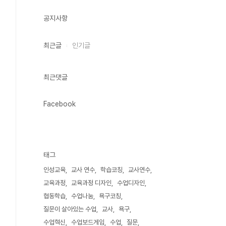
공지사항
최근글
인기글
최근댓글
Facebook
태그
인성교육
교사 연수
학습코칭
교사연수
교육과정
교육과정 디자인
수업디자인
협동학습
수업나눔
욕구코칭
질문이 살아있는 수업
교사
욕구
수업혁신
수업보드게임
수업
질문