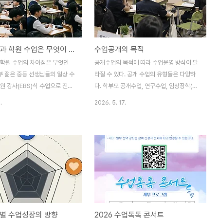
 된다. 수업을 운영하는데 있어서
욕구 검사지를 실시하여 분석해보면, 교사들
유발의 성공 여부에 따라 학생들의
이 전반적으로 욕구가 높은 편이다. 5가지 기
가 달라진다.학생 흥미 유발은 재
본 욕구가 전반적으로 높은 경우가 많다. 지
 재미있는 것처럼 보이는 것을 넘
금까지 수많은 교사들을 대상으로 기본 욕구
학교 수업과 학원 수업은 무엇이 다른가?
수업공개의 목적
와 학생의 삶을 연계하여 의미를
검사를 해보았는데, 기본 욕구 점수가 낮다
해진다. 활동 중심 수업을 넘어
하더라도 50점 만점에 20점 후반대이지, 10
 학원 수업의 차이점은 무엇인
공개수업의 목적에 따라 수업운영 방식이 달
업으로 가야 한다. 대개 수업에
점대로 낮게 나오는 경우는 거의 없었다. 5가
부 젊은 중등 선생님들의 일상 수
라질 수 있다. 공개 수업의 유형들은 다양하
에 대한..
지 기본 욕구가 모두..
원 강사(EBS)식 수업으로 진행
다. 학부모 공개수업, 연구수업, 임상장학(수
많다. 학원 강사식 수업이란 교
업컨설/수업멘토링), 동료장학, 수업실기 대
.
2026. 5. 17.
식 중심, 시험 중심 수업을 말한다.
회 수업(수업평가), 수업나눔(수업코칭) 등이
차원에서 분석하면 주로 강의식 설
있다. ∎ 학부모 공개 수업학부모 공개수업의
업을 진행하면서 교사가 중간중
목적은 학부모가 학교에 대한 신뢰를 얻기 위
 농담을 섞어 쓰거나 스토리텔링
해서 이루어지는 공개수업이다. 그리고 부모
하여 같은 내용도 재미있게 설명
들이 자기 자녀가 학교에서 어떻게 생활하는
한다. 발문을 사용하지만 주로 사
지 확인하고, 이를 계기로 학부모와 교사가
힌 질문을 사용한다. 중요한 학
상담할 수 있는 계기를 삼을 수 있어야 한다.
크하면서 교과서 내용에 밑줄을
그래서 학부모 공개수업은 학교 차원에서 의
나 교과서 요약 학습지를 통해 빈
도적으로 기획되어 추진하는 것이 좋다. 교사
별 수업성장의 방향
2026 수업톡톡 콘서트
방식으로 학생들이 답을 기록할 수
는 가급적 구조화된 수업으로 진행하고, 이벤