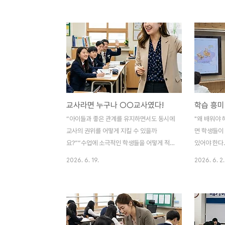
받을 수 있는 이벤트를 마련했습니다. 아래와
30시간) 3
같이 신청하시면 택배로 발송해 드립니다. 자
나실 (4호선
료집은 비매품으로 무료이지만, 택배비는 미
상▪ 수업코
리 선입금하셔야 합니다. 자료 pdf 파일은 비
정 아카데미 
상교육 비바샘 홈피에서 다운받아 활용하실
격증 소지자 
수 있습니다. ​◾ 기간 : 2026년 9월 31일까
함)▪ 수업
지◾ 택배비 : 2권 이하 5천원, 3권 이상 6천
경우, 25만
원(자료집 무료)◾ 전화 문의 : 031-502-
입하는 경우도
교사라면 누구나 ○○교사였다!
학습 흥미
1359 변미정 실장님◾ 계좌번호 : 농협 351-
수업코칭 및
0912-2400-63 김성경(수업디자인연구
칭 관련 강사
“아이들과 좋은 관계를 유지하면서도 동시에
"왜 배워야
소)◾신청 링크 : https://fo..
▪ 참가..
교사의 권위를 어떻게 지킬 수 있을까
면 학생들이
요?”“수업에 소극적인 학생들을 어떻게 적극
있어야 한다
적으로 참여할 수 있도록 할 수 있을까
당 학습 주
2026. 6. 19.
2026. 6. 2.
요?”“금쪽이 학생들을 어떻게 대해야 할지
고 해도 학
잘 모르겠어요. 어떻게 지도하면 좋을까
있다. 티칭 
요?”“학부모들을 만나서 무엇을 이야기해야
에 정답을 
할까요? 사실 학부모님들을 만나는 것 자체
도 필요한 
가 부담스러워요.”“교사로서 가지고 있는 여
에서 가르침