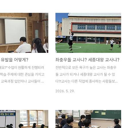
. 장소 ▪ 수업디자인연구소 세미
KJQwl2SmeoHxtqrjUXpz3cmcrMoD-
 대야미역 2번 출구 부근) 4. 대
vvYbOz46Ud-QbA/viewform?
치 양성 및 수업디자이너 기본과
usp=header 2026 욕구코칭 기초과정 세
수료한 사람 ▪ 2급 수업코치 자
미나 참가신청서욕구코칭연구소 및 수업디자
5. 참가비▪ 40만원 (식사비 포
인연구소 공동 주관 욕구 코칭 세미나 신청서
디자인연구소 정회원(월 1만원)의
-일시 및 장소 : 2026. 8.22(토) 교육디자인
원(동시에 연구소 정회원 신규 가
네트워크 대야미센터(4호선 대야미역 부근)
 할인 가능함) 6. 진행 방식▪
-등록비 : 15만원(교사 10만원, 대안
 유발을 어떻게?
좌충우돌 교사냐? 세종대왕 교사냐?
 수업 디자인 활동 실습▪ 수업코
docs.google.com
 교육 활동 7. 참가 신청 및 문의
 해요?"수업이 원활하게 진행되려
전반적으로 모든 욕구가 높은 교사는 좌충우
 학습 주제에 대한 관심을 가지고
돌 교사가 되거나 세종대왕 교사가 될 수 있
. 교육과정 입안자나 교사들이 해
다?!교사는 다른 직업에 종사하는 사람들보
제가 학생들에게 꼭 필요한 것이라
다 대개 열정과 에너지가 많은 경우가 많다.
2026. 5. 29.
생들이 그렇게 생각하지 않을 수
어떻게 생각해보면 교사가 자기 에너지가 높
기반 수업에서는 학생이 묻기 전
기에 교사가 될 수 있었을 것이다. 왜냐하면
말한다. 학생들에게 관심없는 주제
현실적으로 무기력한 사람이 교사가 되기 힘
것이라고 생각하고 가르친다. 여기
든 구조이기 때문이다. 공부만 잘한다고 해서
과 배움의 간극이 벌어지는 결정
교사가 되는 것은 아니다. 욕구코칭 관점에서