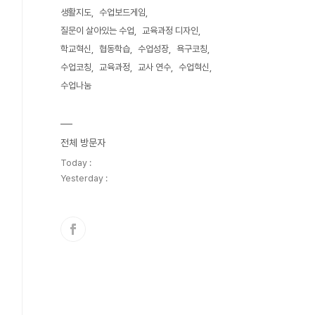
생활지도
수업보드게임
질문이 살아있는 수업
교육과정 디자인
학교혁신
협동학습
수업성장
욕구코칭
수업코칭
교육과정
교사 연수
수업혁신
수업나눔
전체 방문자
Today :
Yesterday :