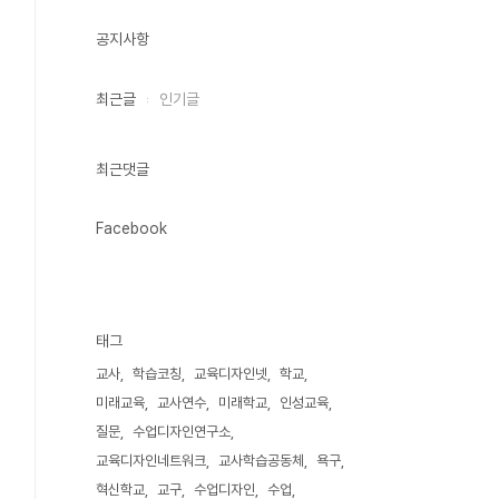
공지사항
최근글
인기글
최근댓글
Facebook
태그
교사
학습코칭
교육디자인넷
학교
미래교육
교사연수
미래학교
인성교육
질문
수업디자인연구소
교육디자인네트워크
교사학습공동체
욕구
혁신학교
교구
수업디자인
수업