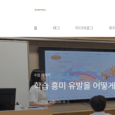
본문 바로가기
홈
태그
미디어로그
위
수업 이야기
학습 흥미 유발을 어떻게
by 김현섭
2026. 6. 2.