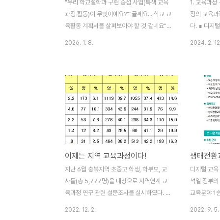
"우리 학교철학과 구현 중점 사업(특색 교육
1. 교육과정
과정 활동)이 무엇이예요?""글쎄요... 학교 교
정의 교육과
육활동 계획서를 살펴보아야 할 것 같네요"교
다. ∎ 디지
육과정 컨설팅을 할 때 일반 교사들에게 학교
따른 미래 
2026. 1. 8.
2024. 2. 12
철학과 중점 사업을 물어보면 교장과 연구부
응할 수 있는
장이 아닌 교사들 중에서 해당 질문에 대하여
스로 이끌어
즉답하는 경우가 거의 없다. 공립학교의 경
개개인의 인
우, 심지어 학교 교훈도 잘 모르는 경우도 많
원 모두의 
다. 학교 교육과정 계획서를 분석해보면 학교
며 협력하는 
철학이나 학교비전 중 하나가 빠져있거나 이
학생이 학습
둘의 혼동되는 경우가 많다. 학교 및 학년 목
소양을 갖출 
표와 교육과정이 불일치하는 경우도 있다. 학
생 학습에서 
교 교육과정 계획서는 예쁘고 두꺼운 책자로
학생들이 자
이제는 지역 교육과정이다!
만들어져 있으나 이를 교사들이 세밀하게 살
설계하고, 
펴보는 경우가 적다. 학교 교육과정 계획서
학습자 맞춤
지난 6월 충북지역 초중고 학생, 학부모, 교
디지털 교육 
내용과 실제 학교 교육활동이 불일치하거나
교과 교육에
사들(총 5,777명)을 대상으로 지역연계 교
석열 정부의
부풀려 있는 경우도 ..
..
육과정 연구 관련 설문조사를 실시하였다. 설
교육분야 1순
문조사 결과, 우리가 주목해야 할 몇 가지 사
재 양성’을 
2022. 12. 2.
2022. 9. 5.
실들을 도출할 수 있었다. 먼저 학생들에게
을 갖춘 신