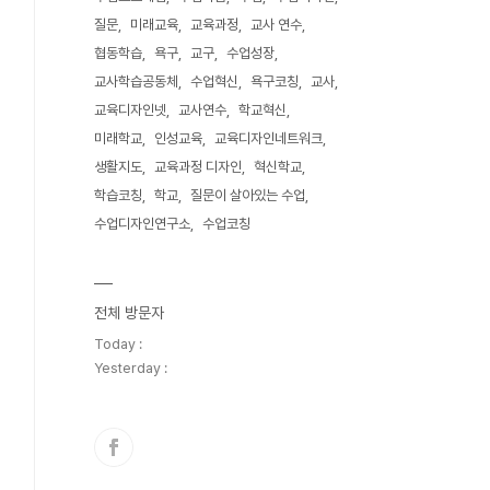
질문
미래교육
교육과정
교사 연수
협동학습
욕구
교구
수업성장
교사학습공동체
수업혁신
욕구코칭
교사
교육디자인넷
교사연수
학교혁신
미래학교
인성교육
교육디자인네트워크
생활지도
교육과정 디자인
혁신학교
학습코칭
학교
질문이 살아있는 수업
수업디자인연구소
수업코칭
전체 방문자
Today :
Yesterday :