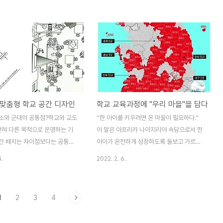
고, 4차 산업혁명과 디지털 대전
화 정책 등으로 인하여 학교 교육과정의 자율
SW·AI 및 디지털 교육 기반 조
성이 예전보다 강화되고 있습니다. “학교 교
는 것이다. 이를 위해 대학 내·
육과정을 어떻게 디자인할 것인가?”의 질문
 활용하여 디지털 및 메타버스·반
앞에서 수업디자인연구소에서 그동안 수행한
적극 양성하고, 초·중등 교육에
교육과정 개발 연구 경험(사회과 검정교과서
I 등 디지털 교육 확대를 위한 교
개발, 전북 및 충북 교육과정 개발 모델 연구,
과 에듀테크 등 신기술을 적용·활
김포, 시흥, 안산 지역연계 교육과정 개발, 인
 추진할 예정이다. 2022 개정
천 및 광명 진로연계학기 자료 개발 등)과 학
맞춤형 학교 공간 디자인
학교 교육과정에 "우리 마을"을 담다
도 디지털·AI 교육을 강조하고
교컨설팅한 경험을 토대로 교육과정 디자인
도교육청의 경우, 미래학교 모델로
워크샵을 개최하고자 합니다. 특히 학교 교육
소와 군대의 공통점?학교와 교도
“한 아이를 키우려면 온 마을이 필요하다.”
이하 DQ, Digital Q..
과정 디자인 이해와 실습에 초점을 맞추어 다
전혀 다른 목적으로 운영하는 기
이 말은 아프리카 나이지리아 속담으로서 한
음과 같이 워..
간 배치는 차이점보다는 공통점
아이가 온전하게 성장하도록 돌보고 가르치
 첫째, 공간 배치가 사용자 중심이
는 일은 한 가정만의 책임이 아니며, 이웃을
4.
2022. 2. 6.
자 중심으로 배치되었다는 것이
비롯한 마을이 아이들에 대한 관심과 애정을
지나가면서 개별 공간을 잘 감시
가져야 한다는 것을 강조한 것이다. 학교가
공간으로 배치되어 있다. 그래서
마을의 섬이 아니라 마을 속의 학교로서 마을
1
2
3
4
간을 찾아보기 힘들다. 일반 주택
에 기여해야 하고, 마을도 아이들을 위하여
인방이 있고, 개인방이 어느 정
학교를 도울 수 있는 상호 교류의 공간이 되