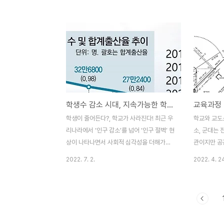
현재 거주하고 있는 우리 지역(마을)에 대한
기에 양성하
인식을 살펴보았는데, 52%가 살기 좋거나
환에 대응한 
매우 살기 좋다라고 긍정적으로 말했고, 보통
성을 추진한다
은 37.2%, 살기 힘들거나 매우 살기 힘들다
외의 자원을
고 말한 답변은 8.3%였다. 그런데 학교급별
도체 인재를 
학생들의 의견을 세부적으로 분석해보면 학
서도 SW·A
교급이 올라갈수록 긍정적 반응이 감소하고,
육과정 개정
부정적인 반응은 증가하는 모습이 나타났다.
용하는 방안을
학생수 감소 시대, 지속가능한 학교 발전 전략?
교육과정 
초등학생들의 지역에 대한 긍정적인 만족도
교육과정에서
는 71.8%이지만, 중학생은 51.5%, 고등학
있다. 경기
학생이 줄어든다?, 학교가 사라진다! 최근 우
학교와 교도
생은 30.3%이다. 부정적 반응은 초등학생
서 디지털 지능(
리나라에서 ‘인구 감소’를 넘어 ‘인구 절벽’ 현
소, 군대는 
3.7%, ..
상이 나타나면서 사회적 심각성을 더해가고
관이지만 공
있다. 인구통계를 살펴보면 51세(1971년생)
이 더 많다.
2022. 7. 2.
2022. 4. 2
의 경우, 출생수가 약 100만명이었다면, 현
아니라 관리
재 고등학생의 경우, 약 50만명, 초등학생의
다. 복도를 
경우, 약 40만명 정도이다. 2017년생의 경
할 수 있는 
우, 40만명 선이 무너져서 약 36만명이었
개인적인 공
고, 2018년생의 경우, 약 32만, 2019년생
은 각자의 개