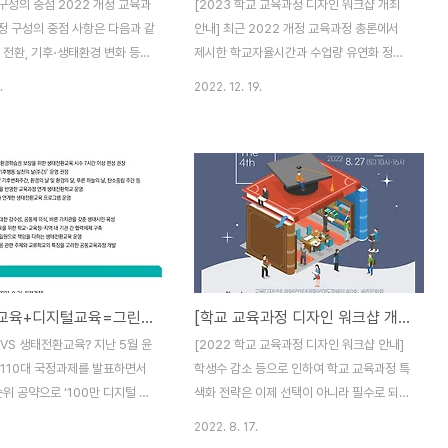
 구성의 중점 2022 개정 교육과
[2023 학교 교육과정 디자인 워크샵 개최
정 구성의 중점 사항은 다음과 같
안내] 최근 2022 개정 교육과정 총론에서
털 전환, 기후⋅생태환경 변화 등에
제시한 학교자율시간과 수업량 유연화 정책
사회의 불확실성에 능동적으로 대
등으로 인하여 학교 교육과정의 자율성이 예
.
2022. 12. 19.
 능력과 자신의 삶과 학습을 스
전보다 강화되고 있습니다. 현실적으로도 학
가는 주도성을 함양한다. ∎ 학생
생수 감소 등으로 인하여 학교 교육과정 특색
격적 성장을 지원하고, 사회 구성
화 전략은 이제 선택이 아니라 필수로 되어
행복을 위해 서로 존중하고 배려하
가고 있습니다. “학교 교육과정을 어떻게 디
공동체 의식을 함양한다. ∎ 모든
자인할 것인가?”의 질문 앞에서 수업디자인
의 기초인 언어⋅수리⋅디지털 기초
연구소에서 그동안 수행한 교육과정 개발 연
수 있도록 하여 학교 교육과 평
구 경험(사회과 검정교과서 개발, 전북 및 충
학습을 지속할 수 있게 한다. ∎
북 교육과정 개발 모델 연구, 김포, 시흥, 안산
신의 진로와 학습을 주도적으로
지역연계 교육과정 개발, 인천 및 광명 진로
생태전환교육+디지털교육=그린스마트학교?
[학교 교육과정 디자인 워크샵 개최(8/27)]
적절한 시기에 학습할 수 있도록
연계학기 자료 개발 등)과 학교컨설팅한 경험
형 교육과정 체제를 구축한다. ∎
을 토대로 교육과정 디자인 워크샵을 개최하
VS 생태전환교육? 지난 5월 윤
[2022 학교 교육과정 디자인 워크샵 안내]
서 깊이 있는 학습을 통해 역량을
고자 합니다. 특히 학교 교육과정 디자인 이
 110대 국정과제를 발표하면서
학생수 감소 등으로 인하여 학교 교육과정 특
해와 실습에 초점을 맞추..
위 공약으로 ‘100만 디지털 인
색화 전략은 이제 선택이 아니라 필수로 되어
제시하였다. 즉, 디지털·AI 등 역량
가고 있습니다. 최근 2022 개정 교육과정 총
2022. 8. 17.
산업·신기술 분야의 핵심인재를 적
론에서 제시한 학교자율시간과 수업량 유연