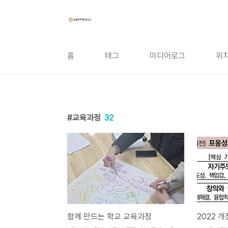
본문 바로가기
홈
태그
미디어로그
위
교육과정
32
함께 만드는 학교 교육과정
2022 